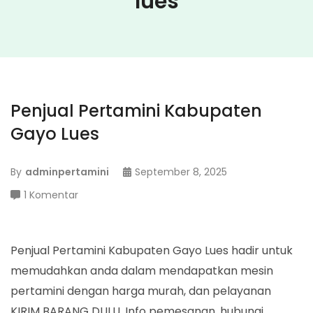
lues
Penjual Pertamini Kabupaten
Gayo Lues
By
adminpertamini
September 8, 2025
pada
1 Komentar
Penjual
Pertamini
Kabupaten
Penjual Pertamini Kabupaten Gayo Lues hadir untuk
Gayo
memudahkan anda dalam mendapatkan mesin
Lues
pertamini dengan harga murah, dan pelayanan
KIRIM BARANG DULU. Info pemesanan, hubungi