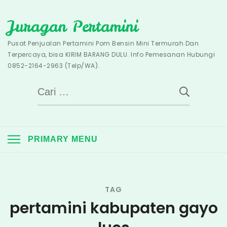
Skip
Juragan Pertamini
to
content
Pusat Penjualan Pertamini Pom Bensin Mini Termurah Dan
Terpercaya, bisa KIRIM BARANG DULU. Info Pemesanan Hubungi
0852-2164-2963 (Telp/WA).
Cari
untuk:
PRIMARY MENU
TAG
pertamini kabupaten gayo