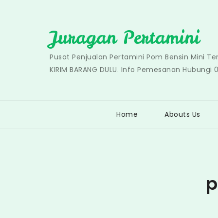
Skip
to
Juragan Pertamini
content
Pusat Penjualan Pertamini Pom Bensin Mini T
KIRIM BARANG DULU. Info Pemesanan Hubungi 
Home
Abouts Us
p