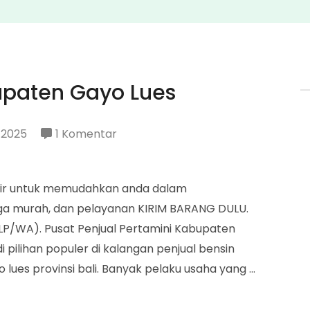
upaten Gayo Lues
pada
 2025
1 Komentar
Penjual
Pertamini
adir untuk memudahkan anda dalam
Kabupaten
a murah, dan pelayanan KIRIM BARANG DULU.
Gayo
LP/WA). Pusat Penjual Pertamini Kabupaten
Lues
 pilihan populer di kalangan penjual bensin
lues provinsi bali. Banyak pelaku usaha yang …