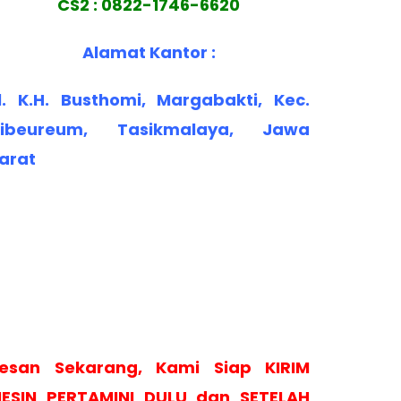
CS2 : 0822-1746-6620
Alamat Kantor :
l. K.H. Busthomi, Margabakti, Kec.
ibeureum, Tasikmalaya, Jawa
arat
esan Sekarang, Kami Siap KIRIM
ESIN PERTAMINI DULU dan SETELAH