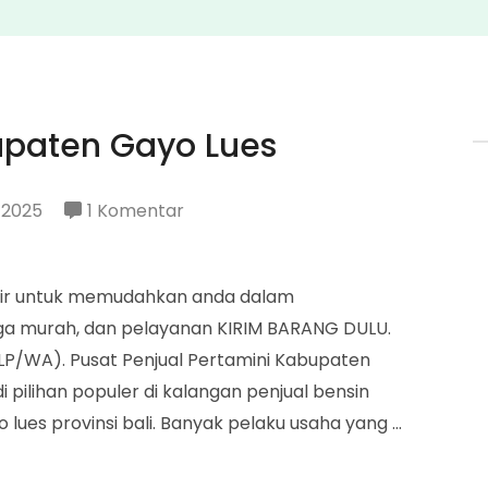
upaten Gayo Lues
pada
 2025
1 Komentar
Penjual
Pertamini
adir untuk memudahkan anda dalam
Kabupaten
a murah, dan pelayanan KIRIM BARANG DULU.
Gayo
LP/WA). Pusat Penjual Pertamini Kabupaten
Lues
 pilihan populer di kalangan penjual bensin
lues provinsi bali. Banyak pelaku usaha yang …