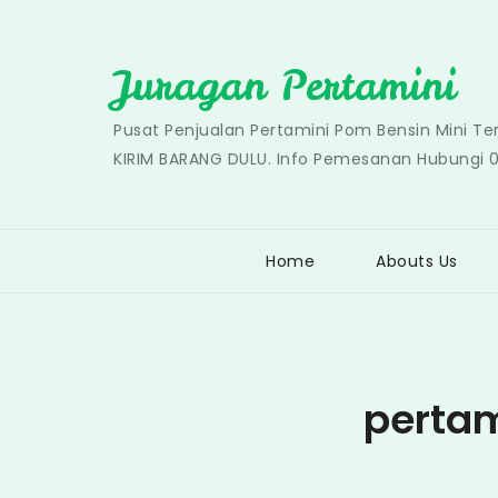
Skip
to
Juragan Pertamini
content
Pusat Penjualan Pertamini Pom Bensin Mini T
KIRIM BARANG DULU. Info Pemesanan Hubungi 
Home
Abouts Us
pertam