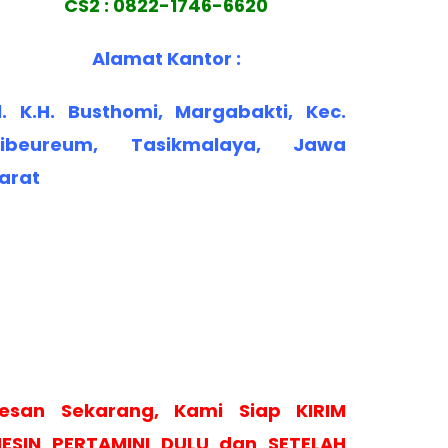
CS2 : 0822-1746-6620
Alamat Kantor :
l. K.H. Busthomi, Margabakti, Kec.
ibeureum, Tasikmalaya, Jawa
arat
esan Sekarang, Kami Siap KIRIM
ESIN PERTAMINI DULU dan SETELAH