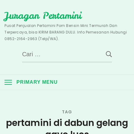
Skip
Juragan Pertamini
to
content
Pusat Penjualan Pertamini Pom Bensin Mini Termurah Dan
Terpercaya, bisa KIRIM BARANG DULU. Info Pemesanan Hubungi
0852-2164-2963 (Telp/WA).
Cari
untuk:
PRIMARY MENU
TAG
pertamini di dabun gelang