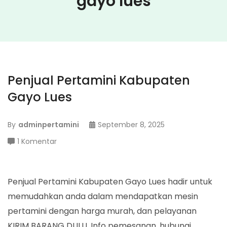
gayo lues
Penjual Pertamini Kabupaten
Gayo Lues
By
adminpertamini
September 8, 2025
pada
1 Komentar
Penjual
Pertamini
Kabupaten
Penjual Pertamini Kabupaten Gayo Lues hadir untuk
Gayo
memudahkan anda dalam mendapatkan mesin
Lues
pertamini dengan harga murah, dan pelayanan
KIRIM BARANG DULU. Info pemesanan, hubungi