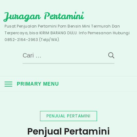
Skip
Juragan Pertamini
to
content
Pusat Penjualan Pertamini Pom Bensin Mini Termurah Dan
Terpercaya, bisa KIRIM BARANG DULU. Info Pemesanan Hubungi
0852-2164-2963 (Telp/WA).
Cari
untuk:
PRIMARY MENU
PENJUAL PERTAMINI
Penjual Pertamini