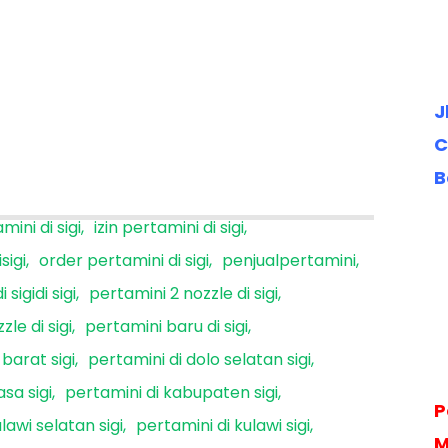
J
C
B
mini di sigi
izin pertamini di sigi
sigi
order pertamini di sigi
penjualpertamini
sigidi sigi
pertamini 2 nozzle di sigi
le di sigi
pertamini baru di sigi
 barat sigi
pertamini di dolo selatan sigi
sa sigi
pertamini di kabupaten sigi
P
lawi selatan sigi
pertamini di kulawi sigi
M