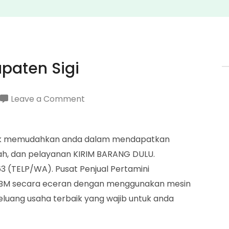
paten Sigi
on
Leave a Comment
Penjual
Pertamini
untuk memudahkan anda dalam mendapatkan
Kabupaten
ah, dan pelayanan KIRIM BARANG DULU.
Sigi
 (TELP/WA). Pusat Penjual Pertamini
n BBM secara eceran dengan menggunakan mesin
peluang usaha terbaik yang wajib untuk anda