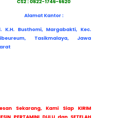
CS2 : 0822-1746-6620
Alamat Kantor :
l. K.H. Busthomi, Margabakti, Kec.
ibeureum, Tasikmalaya, Jawa
arat
esan Sekarang, Kami Siap KIRIM
ESIN PERTAMINI DULU dan SETELAH