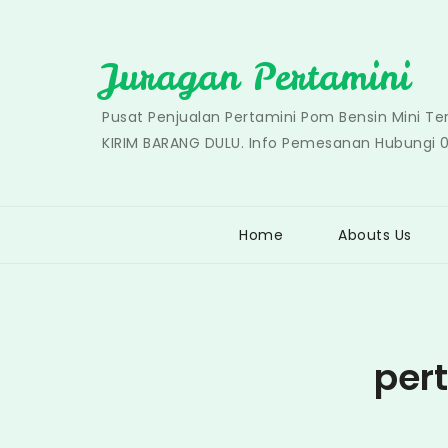
Skip
to
Juragan Pertamini
content
Pusat Penjualan Pertamini Pom Bensin Mini T
KIRIM BARANG DULU. Info Pemesanan Hubungi 
Home
Abouts Us
per