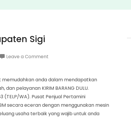
paten Sigi
on
Leave a Comment
Penjual
Pertamini
untuk memudahkan anda dalam mendapatkan
Kabupaten
ah, dan pelayanan KIRIM BARANG DULU.
Sigi
 (TELP/WA). Pusat Penjual Pertamini
n BBM secara eceran dengan menggunakan mesin
peluang usaha terbaik yang wajib untuk anda