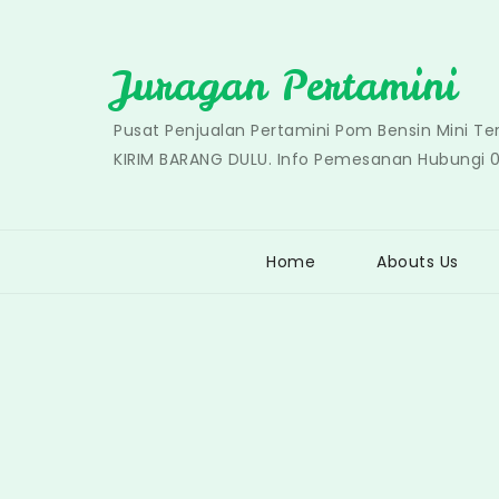
Skip
to
Juragan Pertamini
content
Pusat Penjualan Pertamini Pom Bensin Mini T
KIRIM BARANG DULU. Info Pemesanan Hubungi 
Home
Abouts Us