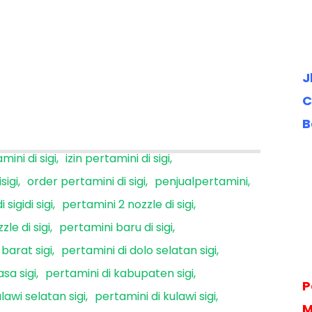
J
C
B
mini di sigi
izin pertamini di sigi
sigi
order pertamini di sigi
penjualpertamini
sigidi sigi
pertamini 2 nozzle di sigi
le di sigi
pertamini baru di sigi
 barat sigi
pertamini di dolo selatan sigi
sa sigi
pertamini di kabupaten sigi
P
lawi selatan sigi
pertamini di kulawi sigi
M