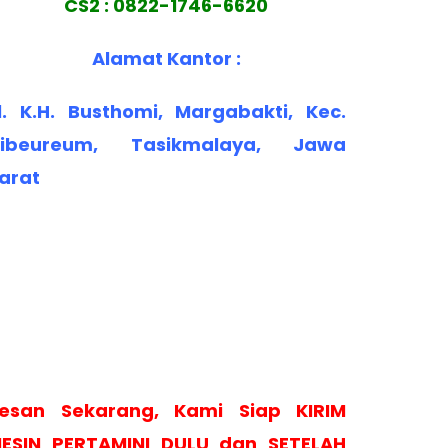
CS2 : 0822-1746-6620
Alamat Kantor :
l. K.H. Busthomi, Margabakti, Kec.
ibeureum, Tasikmalaya, Jawa
arat
esan Sekarang, Kami Siap KIRIM
ESIN PERTAMINI DULU dan SETELAH