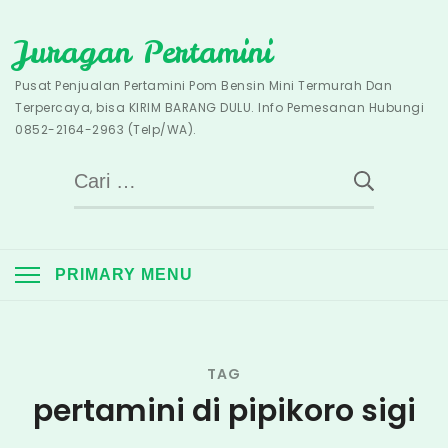
Skip
Juragan Pertamini
to
content
Pusat Penjualan Pertamini Pom Bensin Mini Termurah Dan
Terpercaya, bisa KIRIM BARANG DULU. Info Pemesanan Hubungi
0852-2164-2963 (Telp/WA).
Cari
untuk:
PRIMARY MENU
TAG
pertamini di pipikoro sigi