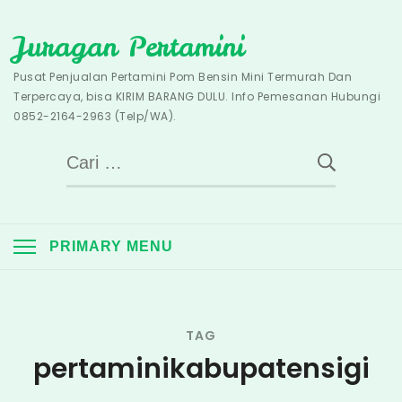
Skip
Juragan Pertamini
to
content
Pusat Penjualan Pertamini Pom Bensin Mini Termurah Dan
Terpercaya, bisa KIRIM BARANG DULU. Info Pemesanan Hubungi
0852-2164-2963 (Telp/WA).
Cari
untuk:
PRIMARY MENU
TAG
pertaminikabupatensigi