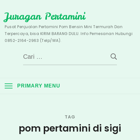
Skip
Juragan Pertamini
to
content
Pusat Penjualan Pertamini Pom Bensin Mini Termurah Dan
Terpercaya, bisa KIRIM BARANG DULU. Info Pemesanan Hubungi
0852-2164-2963 (Telp/WA).
Cari
untuk:
PRIMARY MENU
TAG
pom pertamini di sigi