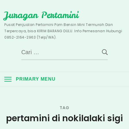
Skip
Juragan Pertamini
to
content
Pusat Penjualan Pertamini Pom Bensin Mini Termurah Dan
Terpercaya, bisa KIRIM BARANG DULU. Info Pemesanan Hubungi
0852-2164-2963 (Telp/WA).
Cari
untuk:
PRIMARY MENU
TAG
pertamini di nokilalaki sigi