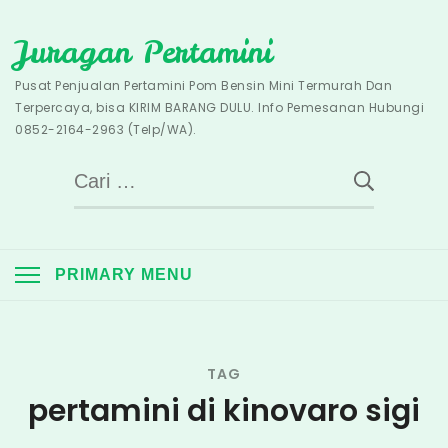
Skip
Juragan Pertamini
to
content
Pusat Penjualan Pertamini Pom Bensin Mini Termurah Dan
Terpercaya, bisa KIRIM BARANG DULU. Info Pemesanan Hubungi
0852-2164-2963 (Telp/WA).
Cari
untuk:
PRIMARY MENU
TAG
pertamini di kinovaro sigi